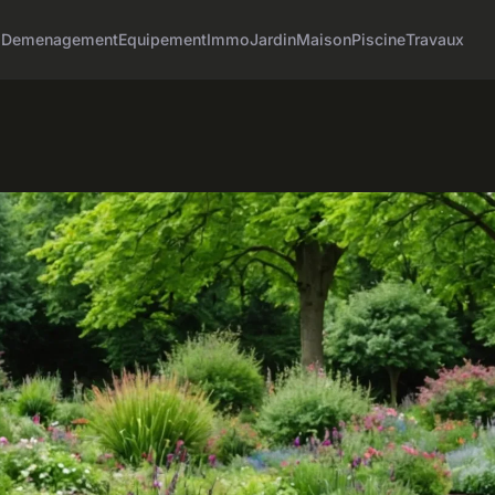
o
Demenagement
Equipement
Immo
Jardin
Maison
Piscine
Travaux