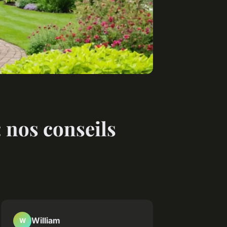
: nos conseils
William
W